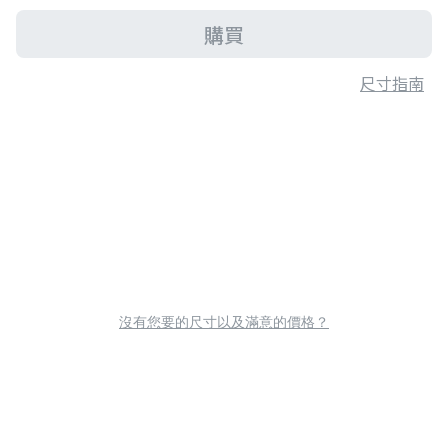
購買
尺寸指南
沒有您要的尺寸以及滿意的價格？