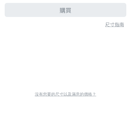
購買
尺寸指南
沒有您要的尺寸以及滿意的價格？