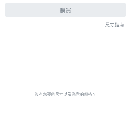
購買
尺寸指南
沒有您要的尺寸以及滿意的價格？