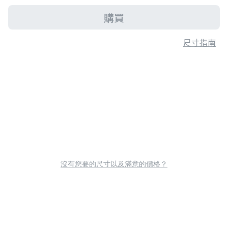
購買
尺寸指南
沒有您要的尺寸以及滿意的價格？