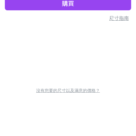
購買
尺寸指南
沒有您要的尺寸以及滿意的價格？