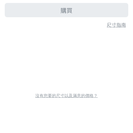
購買
尺寸指南
沒有您要的尺寸以及滿意的價格？