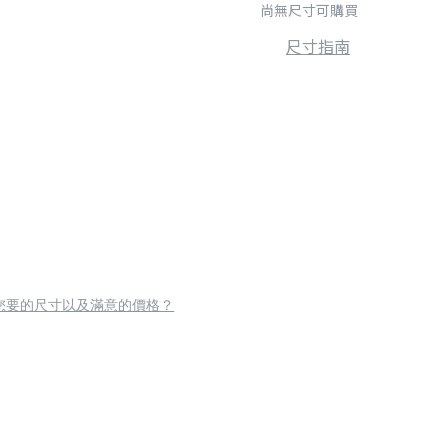
尚無尺寸可購買
尺寸指南
您要的尺寸以及滿意的價格？