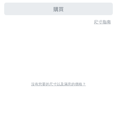
購買
尺寸指南
沒有您要的尺寸以及滿意的價格？