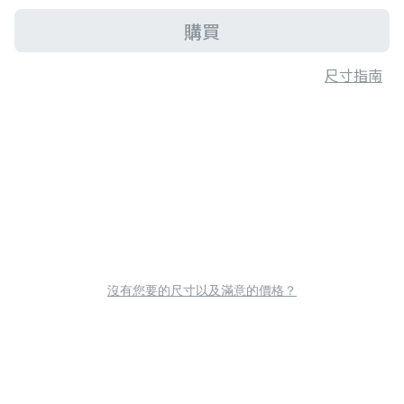
購買
尺寸指南
沒有您要的尺寸以及滿意的價格？