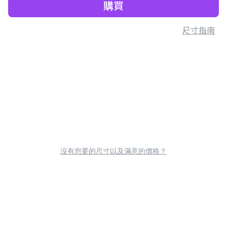
購買
尺寸指南
沒有您要的尺寸以及滿意的價格？