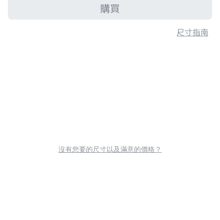
購買
尺寸指南
沒有您要的尺寸以及滿意的價格？