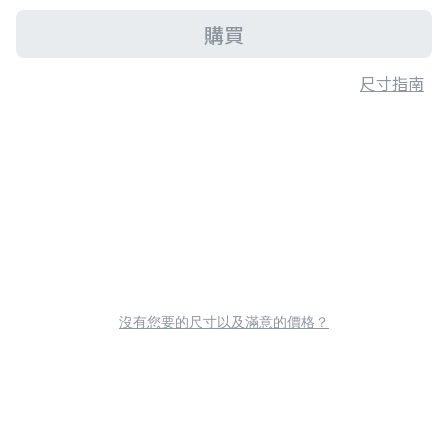
購買
尺寸指南
沒有您要的尺寸以及滿意的價格？