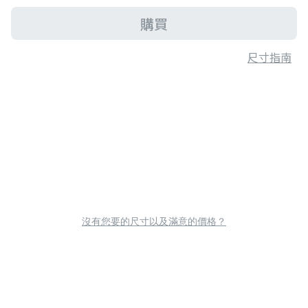
購買
尺寸指南
沒有您要的尺寸以及滿意的價格？