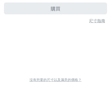
購買
尺寸指南
沒有您要的尺寸以及滿意的價格？