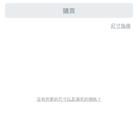
購買
尺寸指南
沒有您要的尺寸以及滿意的價格？