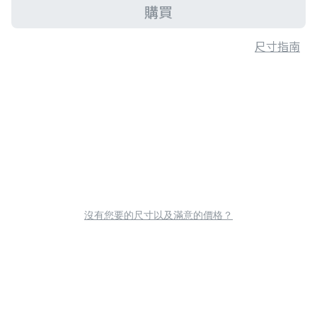
購買
尺寸指南
沒有您要的尺寸以及滿意的價格？