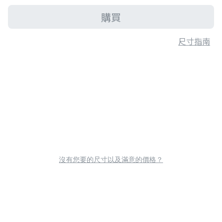
購買
尺寸指南
沒有您要的尺寸以及滿意的價格？