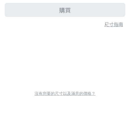
購買
尺寸指南
沒有您要的尺寸以及滿意的價格？