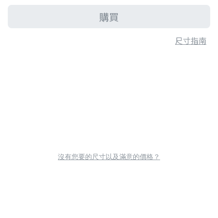
購買
尺寸指南
沒有您要的尺寸以及滿意的價格？