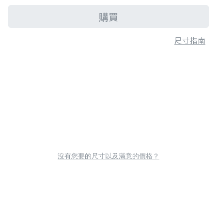
購買
尺寸指南
沒有您要的尺寸以及滿意的價格？