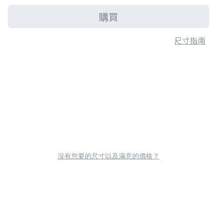
購買
尺寸指南
沒有您要的尺寸以及滿意的價格？