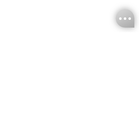
台灣娜克阜股份有限公司
統編
：55861636
聯絡我們