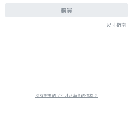
購買
尺寸指南
沒有您要的尺寸以及滿意的價格？