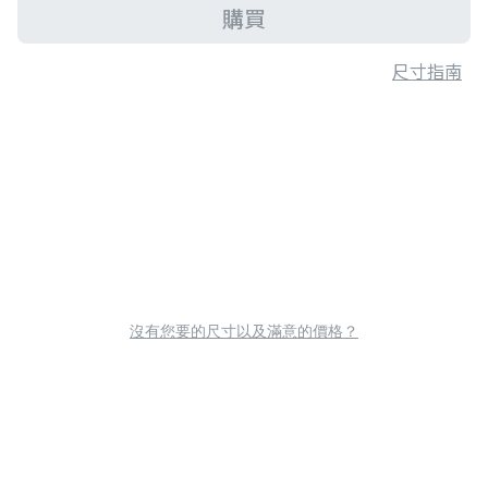
購買
尺寸指南
沒有您要的尺寸以及滿意的價格？