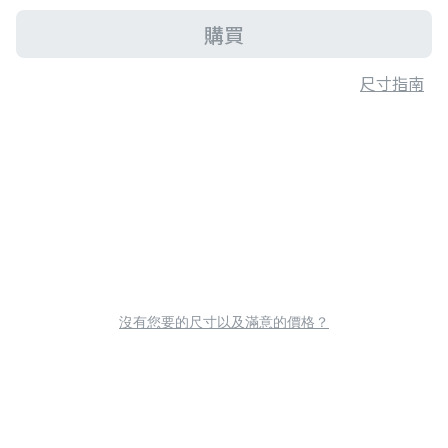
購買
尺寸指南
沒有您要的尺寸以及滿意的價格？