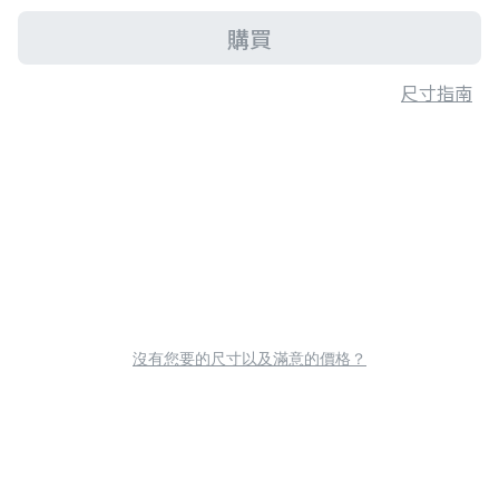
購買
尺寸指南
沒有您要的尺寸以及滿意的價格？