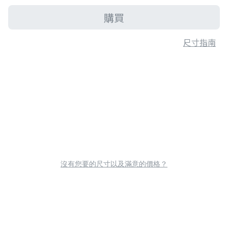
購買
尺寸指南
沒有您要的尺寸以及滿意的價格？