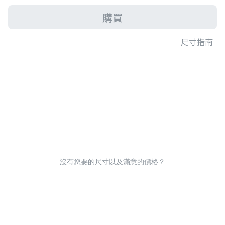
購買
尺寸指南
沒有您要的尺寸以及滿意的價格？