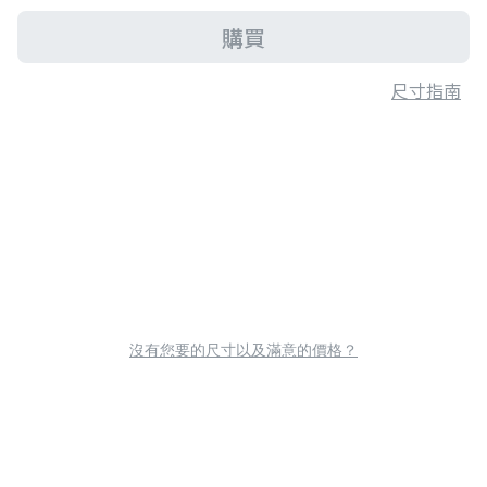
購買
尺寸指南
沒有您要的尺寸以及滿意的價格？