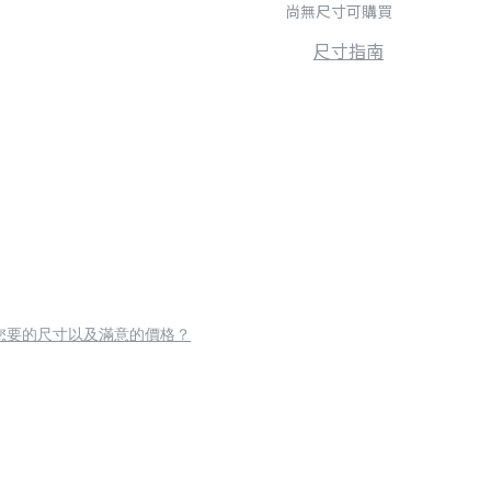
尚無尺寸可購買
尺寸指南
您要的尺寸以及滿意的價格？