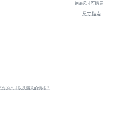
尚無尺寸可購買
尺寸指南
您要的尺寸以及滿意的價格？