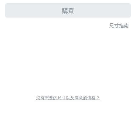
購買
尺寸指南
沒有您要的尺寸以及滿意的價格？