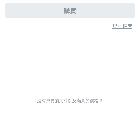
購買
尺寸指南
沒有您要的尺寸以及滿意的價格？