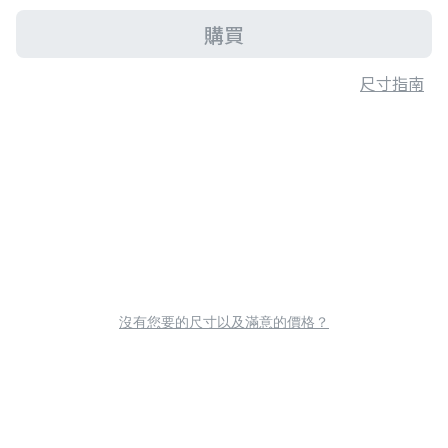
購買
尺寸指南
沒有您要的尺寸以及滿意的價格？