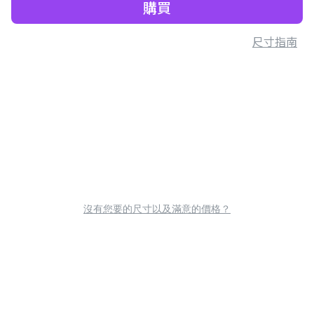
購買
尺寸指南
沒有您要的尺寸以及滿意的價格？