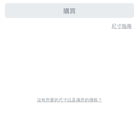
購買
尺寸指南
沒有您要的尺寸以及滿意的價格？