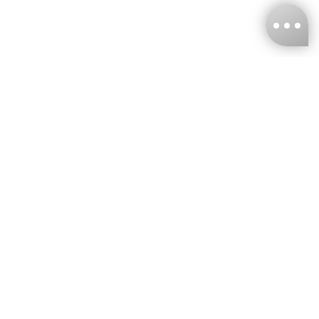
台灣娜克阜股份有限公司
統編
：55861636
聯絡我們
+886-2-2706-9977 (#19)