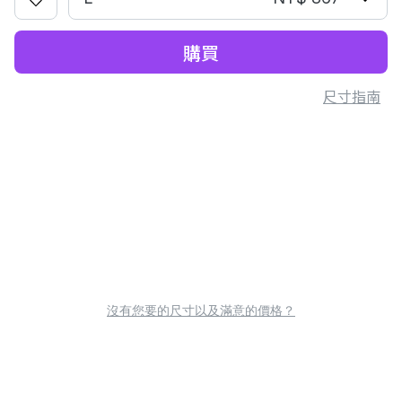
購買
尺寸指南
沒有您要的尺寸以及滿意的價格？