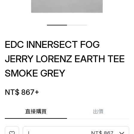
EDC INNERSECT FOG
JERRY LORENZ EARTH TEE
SMOKE GREY
NT$ 867
+
直接購買
出價
L
NT$ 867