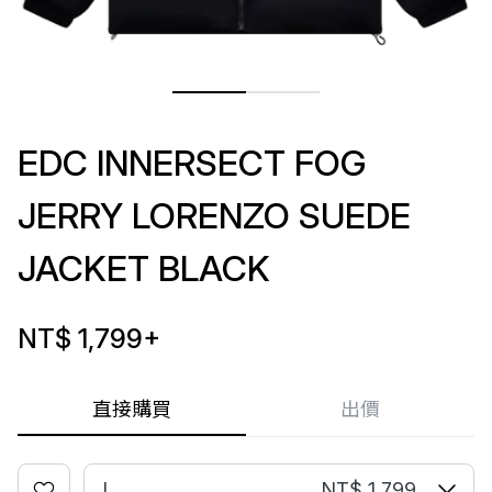
EDC INNERSECT FOG
JERRY LORENZO SUEDE
JACKET BLACK
NT$ 1,799
+
直接購買
出價
L
NT$ 1,799