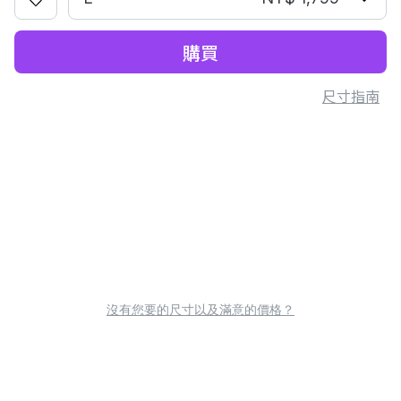
購買
尺寸指南
沒有您要的尺寸以及滿意的價格？