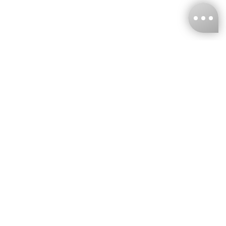
台灣娜克阜股份有限公司
統編
：55861636
聯絡我們
+886-2-2706-9977 (#19)