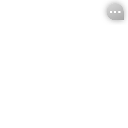
台灣娜克阜股份有限公司
統編
：55861636
聯絡我們
+886-2-2706-9977 (#19)