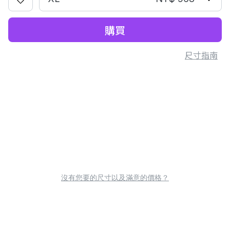
購買
尺寸指南
沒有您要的尺寸以及滿意的價格？