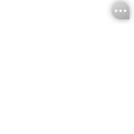
台灣娜克阜股份有限公司
統編
：55861636
聯絡我們
+886-2-2706-9977 (#19)