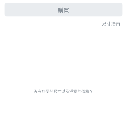
購買
尺寸指南
沒有您要的尺寸以及滿意的價格？