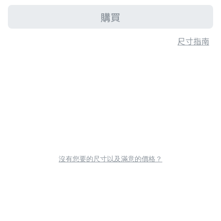
購買
尺寸指南
沒有您要的尺寸以及滿意的價格？