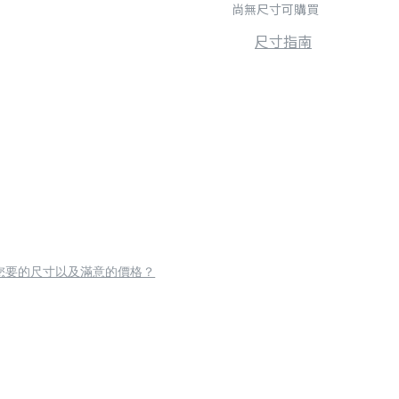
尚無尺寸可購買
尺寸指南
您要的尺寸以及滿意的價格？