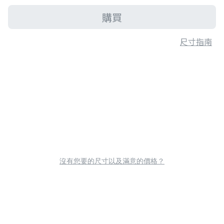
購買
尺寸指南
沒有您要的尺寸以及滿意的價格？