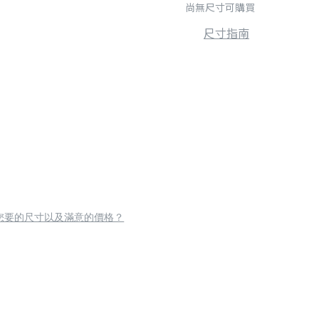
尚無尺寸可購買
尺寸指南
您要的尺寸以及滿意的價格？