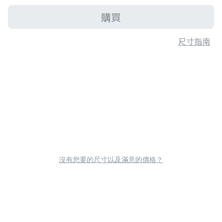
購買
尺寸指南
沒有您要的尺寸以及滿意的價格？