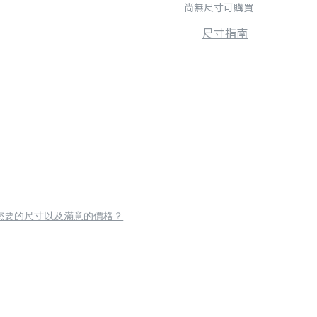
尚無尺寸可購買
尺寸指南
您要的尺寸以及滿意的價格？