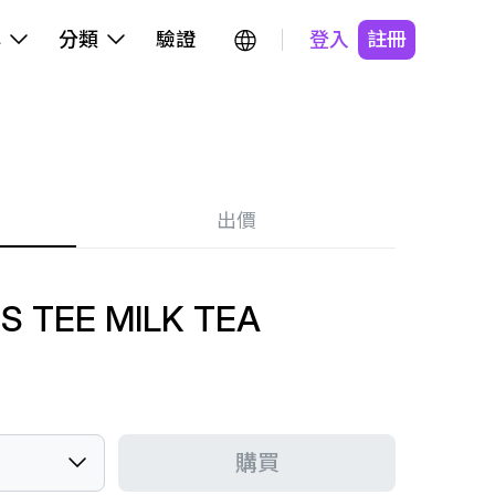
牌
分類
驗證
登入
註冊
出價
S TEE MILK TEA
購買