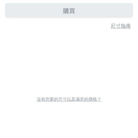
購買
尺寸指南
沒有您要的尺寸以及滿意的價格？