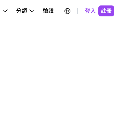
牌
分類
驗證
登入
註冊