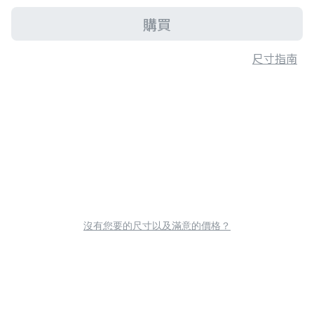
購買
尺寸指南
沒有您要的尺寸以及滿意的價格？